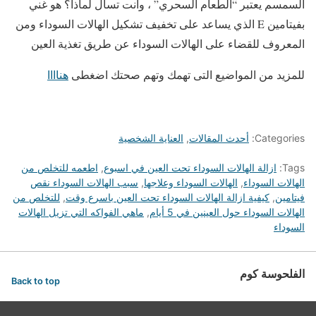
السمسم يعتبر “الطعام السحري” ، وأنت تسأل لماذا؟ هو غني
بفيتامين E الذي يساعد على تخفيف تشكيل الهالات السوداء ومن
المعروف للقضاء على الهالات السوداء عن طريق تغذية العين
للمزيد من المواضيع التى تهمك وتهم صحتك اضغطى
هناااا
Categories:
أحدث المقالات
,
العناية الشخصية
Tags:
ازالة الهالات السوداء تحت العين في اسبوع
,
اطعمه للتخلص من
الهالات السوداء
,
الهالات السوداء وعلاجها
,
سبب الهالات السوداء نقص
فيتامين
,
كيفية ازالة الهالات السوداء تحت العين باسرع وقت
,
للتخلص من
الهالات السوداء حول العينين في 5 أيام
,
ماهي الفواكه التي تزيل الهالات
السوداء
الفلحوسة كوم
Back to top