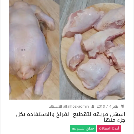
بطريقه
سهله
وسريعه
وطعمه
احلى
من
كبار
المحلات
مغلقة
على
يناير 14, 2019
alfalhos-admin
التعليقات
اسهل
اسهل طريقه لتقطيع الفراخ والاستفاده بكل
جزء منها
طريقه
لتقطيع
أحدث المقالات
مطبخ الفلحوسة
الفراخ