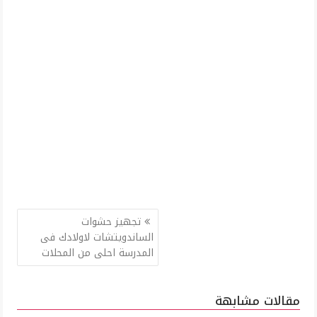
تصفّح
تجهيز حشوات
المقالات
الساندويتشات لاولادك فى
المدرسة احلى من المحلات
مقالات مشابهة