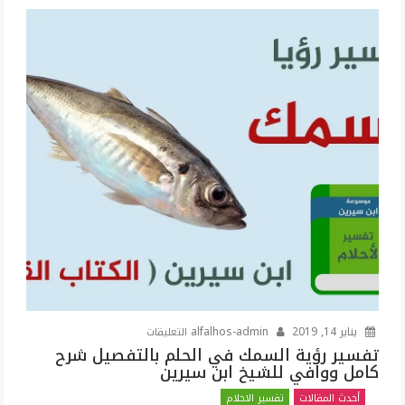
على
يناير 14, 2019
alfalhos-admin
التعليقات
تفسير
تفسير رؤية السمك في الحلم بالتفصيل شرح
كامل ووافي للشيخ ابن سيرين
رؤية
السمك
أحدث المقالات
تفسير الاحلام