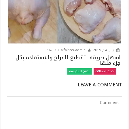
مغلقة
على
يناير 14, 2019
alfalhos-admin
التعليقات
اسهل
اسهل طريقه لتقطيع الفراخ والاستفاده بكل
جزء منها
طريقه
لتقطيع
أحدث المقالات
مطبخ الفلحوسة
الفراخ
والاستفاده
LEAVE A COMMENT
بكل
جزء
منها
مغلقة