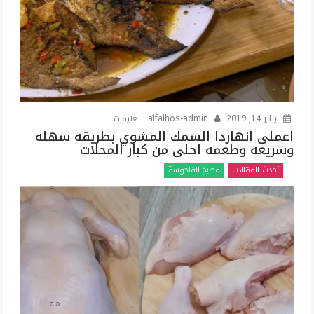
على
يناير 14, 2019
alfalhos-admin
التعليقات
اعملى
اعملى انهاردا السمك المشوي بطريقه سهله
وسريعه وطعمه احلى من كبار المحلات
انهاردا
السمك
أحدث المقالات
مطبخ الفلحوسة
المشوي
بطريقه
سهله
وسريعه
وطعمه
احلى
من
كبار
المحلات