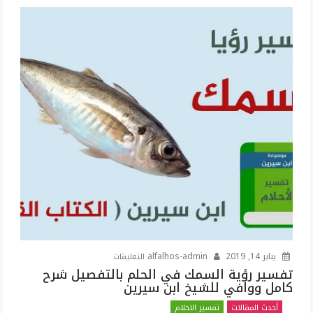
على
يناير 14, 2019
alfalhos-admin
التعليقات
تفسير
تفسير رؤية السمك في الحلم بالتفصيل شرح
كامل ووافي للشيخ ابن سيرين
رؤية
السمك
أحدث المقالات
تفسير الاحلام