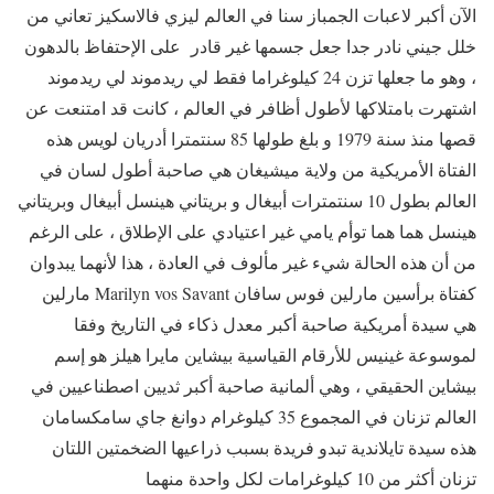
الآن أكبر لاعبات الجمباز سنا في العالم ليزي فالاسكيز تعاني من
خلل جيني نادر جدا جعل جسمها غير قادر على الإحتفاظ بالدهون
، وهو ما جعلها تزن 24 كيلوغراما فقط لي ريدموند لي ريدموند
اشتهرت بامتلاكها لأطول أظافر في العالم ، كانت قد امتنعت عن
قصها منذ سنة 1979 و بلغ طولها 85 سنتمترا أدريان لويس هذه
الفتاة الأمريكية من ولاية ميشيغان هي صاحبة أطول لسان في
العالم بطول 10 سنتمترات أبيغال و بريتاني هينسل أبيغال وبريتاني
هينسل هما هما توأم يامي غير اعتيادي على الإطلاق ، على الرغم
من أن هذه الحالة شيء غير مألوف في العادة ، هذا لأنهما يبدوان
كفتاة برأسين مارلين فوس سافان Marilyn vos Savant مارلين
هي سيدة أمريكية صاحبة أكبر معدل ذكاء في التاريخ وفقا
لموسوعة غينيس للأرقام القياسية بيشاين مايرا هيلز هو إسم
بيشاين الحقيقي ، وهي ألمانية صاحبة أكبر ثديين اصطناعيين في
العالم تزنان في المجموع 35 كيلوغرام دوانغ جاي سامكسامان
هذه سيدة تايلاندية تبدو فريدة بسبب ذراعيها الضخمتين اللتان
تزنان أكثر من 10 كيلوغرامات لكل واحدة منهما