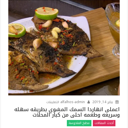
الحلم
بالتفصيل
شرح
كامل
ووافي
للشيخ
ابن
سيرين
مغلقة
على
يناير 14, 2019
alfalhos-admin
التعليقات
اعملى
اعملى انهاردا السمك المشوي بطريقه سهله
وسريعه وطعمه احلى من كبار المحلات
انهاردا
السمك
أحدث المقالات
مطبخ الفلحوسة
المشوي