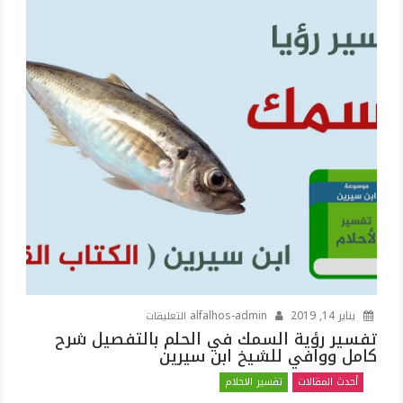
على
يناير 14, 2019
alfalhos-admin
التعليقات
تفسير
تفسير رؤية السمك في الحلم بالتفصيل شرح
كامل ووافي للشيخ ابن سيرين
رؤية
السمك
أحدث المقالات
تفسير الاحلام
في