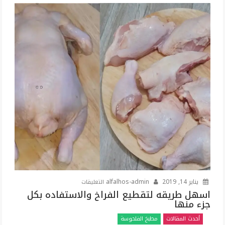
بطريقه
سهله
وسريعه
وطعمه
احلى
من
كبار
المحلات
مغلقة
على
يناير 14, 2019
alfalhos-admin
التعليقات
اسهل
اسهل طريقه لتقطيع الفراخ والاستفاده بكل
جزء منها
طريقه
لتقطيع
أحدث المقالات
مطبخ الفلحوسة
الفراخ