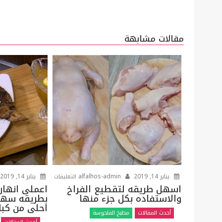
تصفّح
المقالات
مقالات مشابهة
على
يناير 14, 2019
alfalhos-admin
يناير 14, 2019
التعليقات
اسهل
اسهل طريقه لتقطيع الفراخ
اعملى انهار
والاستفاده بكل جزء منها
بطريقه سهل
طريقه
احلى من كبار
لتقطيع
أحدث المقالات
مطبخ الفلحوسة
الفراخ