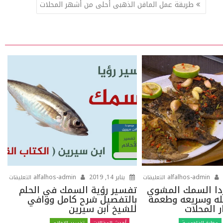
طريقة عمل المافن الذهبى أحلى من أشهر المحلات
على
على
alfalhos-admin
يناير 14, 2019
alfalhos-admin
التعليقات
التعليقات
اعملى
تفسي
دا السمك المشوي
تفسير رؤية السمك في الحلم
ه وسريعه وطعمه
بالتفصيل شرح كامل ووافي
انهاردا
رؤية
 المحلات
للشيخ ابن سيرين
السمك
الس
المشوي
في