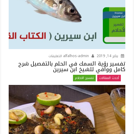
على
يناير 14, 2019
alfalhos-admin
التعليقات
تفسير
تفسير رؤية السمك في الحلم بالتفصيل شرح
كامل ووافي للشيخ ابن سيرين
رؤية
السمك
أحدث المقالات
تفسير الاحلام
في
الحلم
بالتفصيل
شرح
كامل
ووافي
للشيخ
ابن
سيرين