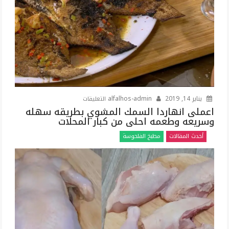
مغلقة
على
يناير 14, 2019
alfalhos-admin
التعليقات
اعملى
اعملى انهاردا السمك المشوي بطريقه سهله
وسريعه وطعمه احلى من كبار المحلات
انهاردا
السمك
أحدث المقالات
مطبخ الفلحوسة
المشوي
بطريقه
سهله
وسريعه
وطعمه
احلى
من
كبار