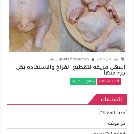
المحلات
مغلقة
على
يناير 14, 2019
alfalhos-admin
التعليقات
اسهل
اسهل طريقه لتقطيع الفراخ والاستفاده بكل
جزء منها
طريقه
لتقطيع
أحدث المقالات
مطبخ الفلحوسة
الفراخ
والاستفاده
التصنيفات
بكل
جزء
منها
أحدث المقالات
مغلقة
اخر موضه
العناية الشخصية