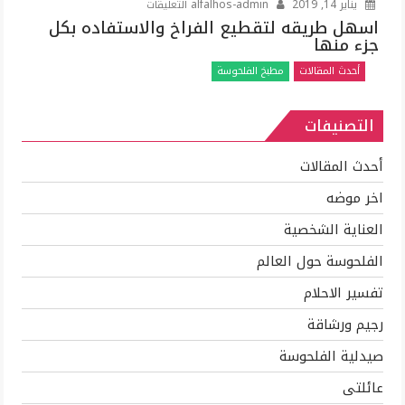
على
يناير 14, 2019
alfalhos-admin
التعليقات
اسهل
اسهل طريقه لتقطيع الفراخ والاستفاده بكل
جزء منها
طريقه
لتقطيع
أحدث المقالات
مطبخ الفلحوسة
الفراخ
والاستفاده
التصنيفات
بكل
جزء
منها
أحدث المقالات
مغلقة
اخر موضه
العناية الشخصية
الفلحوسة حول العالم
تفسير الاحلام
رجيم ورشاقة
صيدلية الفلحوسة
عائلتى