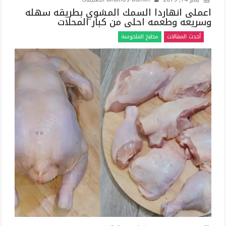
اعملى
اعملى انهاردا السمك المشوي بطريقه سهله
وسريعه وطعمه احلى من كبار المحلات
انهاردا
السمك
أحدث المقالات
مطبخ الفلحوسة
المشوي
بطريقه
سهله
وسريعه
وطعمه
احلى
من
كبار
المحلات
مغلقة