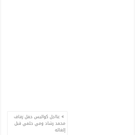
تصفّح
عااجل كواليس حفل زفاف
المقالات
محمد رشاد ومي حلمي قبل
إلغائه