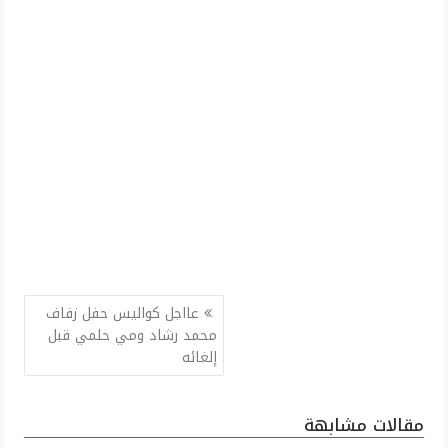
تصفّح
عااجل كواليس حفل زفاف
المقالات
محمد رشاد ومي حلمي قبل
إلغائه
مقالات مشابهة