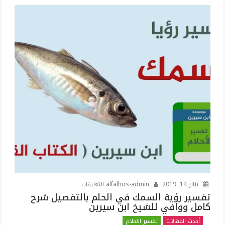
على
يناير 14, 2019
alfalhos-admin
التعليقات
تفسير
تفسير رؤية السمك في الحلم بالتفصيل شرح
كامل ووافي للشيخ ابن سيرين
رؤية
السمك
أحدث المقالات
تفسير الاحلام