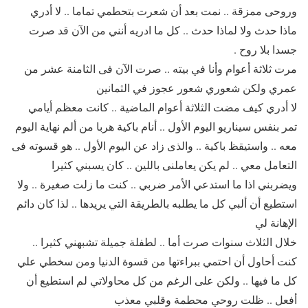
وروحى ممزقة .. نمت بعد أن شعرت بتحطمي تماما .. لا أدري
ماذا حدث ولا لماذا حدث .. كل ما ادريه أنني من الآن قد صرت
جسدا بلا روح .
مرت ثلاثة أعوام وأنا في بيته .. صرت الآن فى الثامنة عشر من
عمري ولكن شعوري شعور عجوز في الثمانين
لا أدري كيف مضت الثلاثة أعوام الماضية .. كانت معظم أيامي
تمر بنفس سيناريو اليوم الأول .. أنام باكية هربا من ألم نهاية اليوم
معه .. واستيقظ باكية .. والذى زاد عن اليوم الأول .. هو قسوته فى
التعامل معي .. لم يكن يعاملنى باللين .. كان يسبني كثيرا
ويضربني اذا ما استدعي الأمر ضربي .. كنت ما زلت صغيرة .. ولا
استطيع أن ألبي كل ما يطلبه بالطريقة التي يريدها .. لذا كان دائم
الإهانة لي
خلال الثلاث سنوات صرت أما .. لطفلة جميلة تشبهني كثيرا ..
كنت أحاول أن احتمي ببراءتها من قسوة الدنيا ومن سخطي علي
كل ما فيها .. ولكن على الرغم من كل محاولاتي لم استطيع أن
أفعل .. ظلت روحي محطمة وقلبي معذب