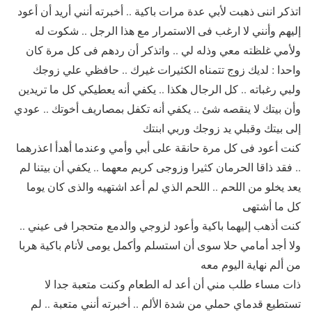
اتذكر اننى ذهبت لأبي عدة مرات باكية .. أخبرته أنني أريد أن أعود
إليهم وأنني لا ارغب فى الاستمرار مع هذا الرجل .. شكوت له
ولأمي غلظته معي وذله لي .. واتذكر أن ردهم فى كل مرة كان
واحدا : لديك زوج تتمناه الكثيرات غيرك .. حافظي علي زوجك
ولبي رغباته .. كل الرجال هكذا .. يكفي أنه يعطيكي كل ما تريدين
وأن بيتك لا ينقصه شئ .. يكفي أنه تكفل بمصاريف أخوتك .. عودي
إلى بيتك وقبلي يد زوجك وربي ابنتك
كنت أعود فى كل مرة حانقة على أبي وأمي وعندما أهدأ اعذرهما
.. فقد ذاقا الحرمان كثيرا وزوجى كريم معهما .. يكفي أن بيتنا لم
يعد يخلو من اللحم .. اللحم الذي لم أعد اشتهيه والذى كان يوما
كل ما أشتهى
كنت أذهب إليهما باكية وأعود لزوجي والدمع متحجرا فى عيني ..
ولا أجد أمامي حلا سوى أن استسلم وأكمل يومى لأنام باكية هربا
من ألم نهاية اليوم معه
ذات مساء طلب مني أن أعد له الطعام وكنت متعبة جدا لا
تستطيع قدماي حملي من شدة الألم .. أخبرته أنني متعبة .. لم