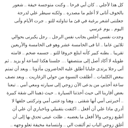
كل هذا لأجلي .. كان أبي فرحا .. وكنت متوجسة خيفة .. شعور
بالخوف أتانى لا أعلم ما مصدره .. ولكنه سيطر علي لدرجة
جعلتنى اشعر برغبة في قئ ما تناولته للتو .. جرت الأيام وأتى
اليوم .. يوم عرسي
وجدت نفسي أجلس بجانب نفس الرجل .. رجل يكبرنى بحوالي
ثلاثين عاما .. انا فى الخامسة عشر وهو فى الخامسة والأربعين
تقريبا .. بطنه كبير كأنه ابتلع خروفا للتو .. جسمه ضخم .. قامته
طويله لا أكاد أصل إلى منتصفها … جلسنا هكذا لساعة أو يزيد .. ثم
أتى رجلا يرتدى جلبابا أطلق عليه الحاضرون مأذونا .. وبعد أن تمتم
ببعض الكلمات .. أطلقت النسوة من حولي الزغاريت .. وبعد نصف
ساعة أخذني من يدعى الآن زوجي إلى سيارته ومعي أمي .. تبعنا
بعض أقاربنا الى حيث أخذتنا السيارة .. حيث ذهبنا الى شقة كبيرة
.. أخبرتنى أمي أنها شقتى .. وهنا ودعتنى أمي وتركتنى خلفها لا
أدري ماذا علي أن أفعل .. اكتفت بتقبيلي وباخباري أن علي أن
أطيع زوجى والأ أفعل ما يغضبه .. ظلت عينى تحدق بها إلى أن
أغلق زوجي الباب ثم ألتفت الي .. وابتسامة مخيفة تعلو وجهه ..