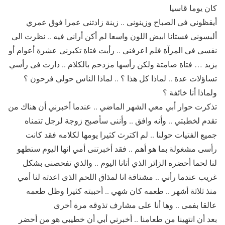
كان يوما قاسيا
أيقظوني فى الصباح وزينونى .. زينة زادتنى عمرا فوق عمري
ألبسونى فستانا ابيض اللون واسعا لم أكن أرانى فيه .. نظرت الى
نفسى فى المرآة فلم اعرفنى .. رأيت فتاة تكبرنى عشرة أعوام أو
يزيد … فتاة صامتة ولكن رأسها مزدحم بالكلام .. دارت فى رأسي
تساؤلات عدة .. لماذا كل هذا ؟ .. لماذا الناس حولي فرحون ؟
ولماذا أنا خائفة ؟
تذكرت حوار أبي معي الشهر الماضي .. عندما أخبرني أن هناك من
تقدم لخطبتي .. وأنه وافق .. وأننى سأصبح زوجة لرجل تتمناه
جميع الفتيات حولنا .. لم اكترث كثيرا يومها لكلامه فقد كانت
رأسى مشغولة بما هو أهم .. فقد أخبرتنى أمي انها اليوم ستطهو
لنا لحما أحضره الزائر الذي أتانا اليوم .. والذي تفحصنى بشكل
غريب عندما رأني .. مشتاقة انا لمذاق اللحم الذى اعدته لنا أمي
منذ ثلاثة أشهر .. طعمه كان شهي .. أحببته كثيرا وظل طعمه
عالقا بفمى .. وها أنا على مشارف تذوقه مرة أخرى
بعد أن انتهينا من طعامنا .. أخبرني أبي أن خطيبي هو من أحضر