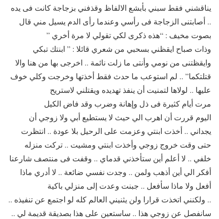
يناقشني فقط سبني بأبشع الالفاظ وقذفني بزجاجة كانت فى يده
.. أصابتنى الزجاجة فى رأسي وعندما رأى الدم يسيل مني قال
بصوت مخيف : “هذه ذكرى لكي تقولي لا مرة أخري ”
وذات صباح ايقظني بسحبي من شعري قائلا : ” ابنتك تبكي
وايقظتنى من نومي وأنتى ما زلت نائمة .. اخرجى بها من هنا والا
قتلتكما” .. لم استوعب ما حدث فقط أخذتها وخرجت وكلي خوف
عليها .. لولاها لتمنيت أن ينفذ تهديده ويقتلني لاستريح
مرت أيام كثيرة فى ذل وإهانة وضرب وقد فاض الكيل
اليوم قررت أن اهرب الي حيث لا يستطيع أبي ولا زوجي أن
يجداني .. أخذت ابنتي وعزمت على الرحيل بلا عودة .. انتظرت
حتى وقت خروج زوجي وأخذت ابنتي ومشيت .. تركت منزله
خلفي .. لا أعلم أين ستأخذني قدماي .. وقفت فى منتصف شارعنا
أفكر الي أين أذهب ولمن .. وجدت نفسي ضائعة .. لا أدري ماذا
أفعل ولا ماذا سأفعل .. جبنت وعدت إلى منزلي باكية
.. ولكنني اتخذت قرارا ولن يثنيني العالم كله لو اجتمع عن تنفيذه ..
سانفصل عن زوجي هذا .. ساستعين على هذا بصديقة قديمة لي ..