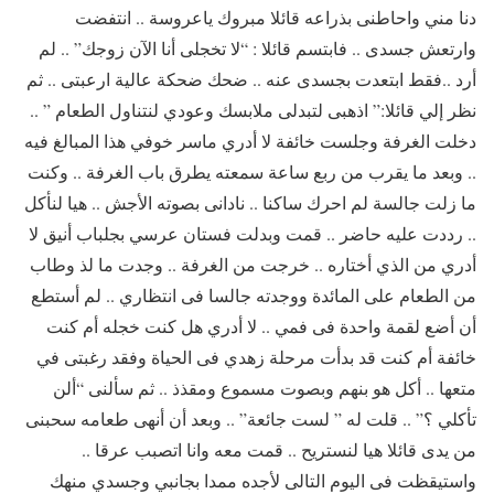
دنا مني واحاطنى بذراعه قائلا مبروك ياعروسة .. انتفضت
وارتعش جسدى .. فابتسم قائلا : “لا تخجلى أنا الآن زوجك” .. لم
أرد ..فقط ابتعدت بجسدى عنه .. ضحك ضحكة عالية ارعبتى .. ثم
نظر إلي قائلا:” اذهبى لتبدلى ملابسك وعودي لنتناول الطعام ” ..
دخلت الغرفة وجلست خائفة لا أدري ماسر خوفي هذا المبالغ فيه
.. وبعد ما يقرب من ربع ساعة سمعته يطرق باب الغرفة .. وكنت
ما زلت جالسة لم احرك ساكنا .. نادانى بصوته الأجش .. هيا لنأكل
.. رددت عليه حاضر .. قمت وبدلت فستان عرسي بجلباب أنيق لا
أدري من الذي أختاره .. خرجت من الغرفة .. وجدت ما لذ وطاب
من الطعام على المائدة ووجدته جالسا فى انتظاري .. لم أستطع
أن أضع لقمة واحدة فى فمي .. لا أدري هل كنت خجله أم كنت
خائفة أم كنت قد بدأت مرحلة زهدي فى الحياة وفقد رغبتى في
متعها .. أكل هو بنهم وبصوت مسموع ومقذذ .. ثم سألنى “ألن
تأكلي ؟” .. قلت له ” لست جائعة” .. وبعد أن أنهى طعامه سحبنى
من يدى قائلا هيا لنستريح .. قمت معه وانا اتصبب عرقا ..
واستيقظت فى اليوم التالى لأجده ممدا بجانبي وجسدي منهك