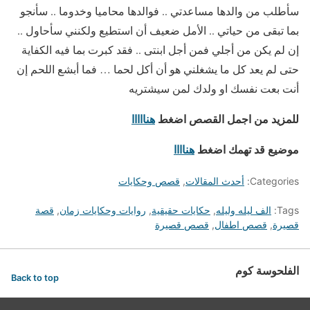
سأطلب من والدها مساعدتي .. فوالدها محاميا وخدوما .. سأنجو
بما تبقى من حياتي .. الأمل ضعيف أن استطيع ولكنني سأحاول ..
إن لم يكن من أجلي فمن أجل ابنتى .. فقد كبرت بما فيه الكفاية
حتى لم يعد كل ما يشغلني هو أن أكل لحما … فما أبشع اللحم إن
أنت بعت نفسك او ولدك لمن سيشتريه
للمزيد من اجمل القصص اضغط
هنااااا
موضيع قد تهمك اضغط
هناااا
Categories:
أحدث المقالات
,
قصص وحكايات
Tags:
الف ليله وليله
,
حكايات حقيقية
,
روايات وحكايات زمان
,
قصة
قصيرة
,
قصص اطفال
,
قصص قصيرة
الفلحوسة كوم
Back to top