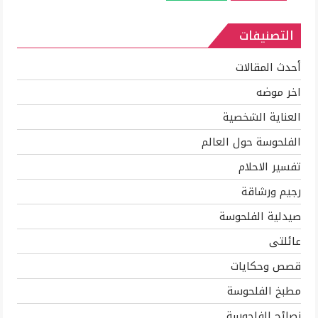
الفراخ
والاستفاده
التصنيفات
بكل
جزء
منها
أحدث المقالات
مغلقة
اخر موضه
العناية الشخصية
الفلحوسة حول العالم
تفسير الاحلام
رجيم ورشاقة
صيدلية الفلحوسة
عائلتى
قصص وحكايات
مطبخ الفلحوسة
نصائح الفلحوسة