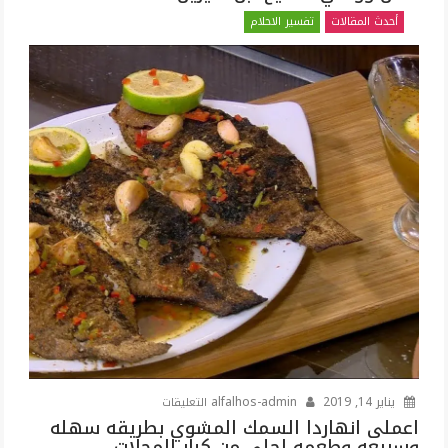
السمك
أحدث المقالات
تفسير الاحلام
في
الحلم
بالتفصيل
شرح
كامل
ووافي
للشيخ
ابن
سيرين
مغلقة
على
يناير 14, 2019
alfalhos-admin
التعليقات
اعملى
اعملى انهاردا السمك المشوي بطريقه سهله
وسريعه وطعمه احلى من كبار المحلات
انهاردا