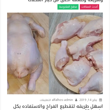
السمك
أحدث المقالات
مطبخ الفلحوسة
المشوي
بطريقه
سهله
وسريعه
وطعمه
احلى
من
كبار
المحلات
مغلقة
على
يناير 14, 2019
alfalhos-admin
التعليقات
اسهل
اسهل طريقه لتقطيع الفراخ والاستفاده بكل
طريقه