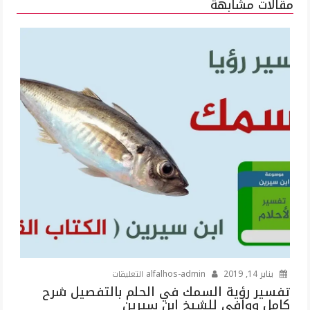
مقالات مشابهة
على
يناير 14, 2019
alfalhos-admin
التعليقات
تفسير
تفسير رؤية السمك في الحلم بالتفصيل شرح
كامل ووافي للشيخ ابن سيرين
رؤية