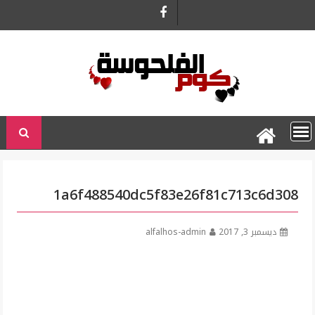
Ski
t
conten
1a6f488540dc5f83e26f81c713c6d308
ديسمبر 3, 2017
alfalhos-admin