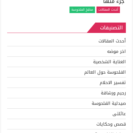
جزء منها
لتقطيع
أحدث المقالات
مطبخ الفلحوسة
الفراخ
والاستفاده
التصنيفات
بكل
جزء
منها
أحدث المقالات
مغلقة
اخر موضه
العناية الشخصية
الفلحوسة حول العالم
تفسير الاحلام
رجيم ورشاقة
صيدلية الفلحوسة
عائلتى
قصص وحكايات