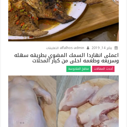
على
يناير 14, 2019
alfalhos-admin
التعليقات
اعملى
اعملى انهاردا السمك المشوي بطريقه سهله
وسريعه وطعمه احلى من كبار المحلات
انهاردا
السمك
أحدث المقالات
مطبخ الفلحوسة
المشوي
بطريقه
سهله
وسريعه
وطعمه
احلى
من
كبار
المحلات