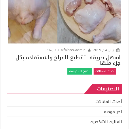
مغلقة
على
يناير 14, 2019
alfalhos-admin
التعليقات
اسهل
اسهل طريقه لتقطيع الفراخ والاستفاده بكل
جزء منها
طريقه
لتقطيع
أحدث المقالات
مطبخ الفلحوسة
الفراخ
والاستفاده
التصنيفات
بكل
جزء
منها
أحدث المقالات
مغلقة
اخر موضه
العناية الشخصية