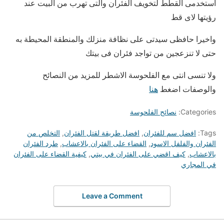
استخدمى القطط لتخويف الفئران والتى تهرب من البيت عند
رؤيتها لاى قط
واخيرا حافظى سيدتى على نظافة منزلك والمنطقة المحيطة به
حتى لا تنزعجين من تواجد فئران فى بيتك
ولا تنسى انتى مع الفلحوسة الاشطر للمزيد من النصائح
والوصفات اضغط
هنا
Categories:
نصائح الفلحوسة
Tags:
افضل سم للفئران
,
افضل طريقة لقتل الفئران
,
التخلص من
الفئران والفلفل الاسود
,
القضاء على الفئران بالاعشاب
,
طرد الفئران
بالاعشاب
,
كيف اقضي على الفئران في بيتي
,
كيفية القضاء على الفئران
في المجاري
Leave a Comment