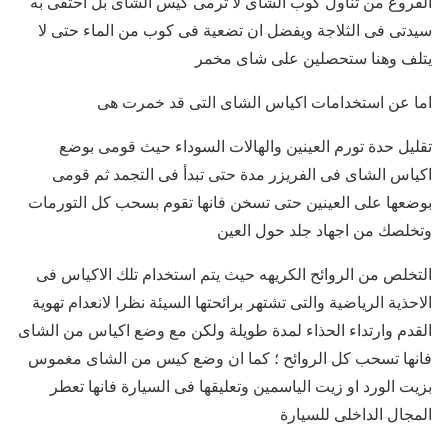
الفروغ من تناول كوب الشاى لا ترمى كيس الشاى بل احتفى به
سيدتى فى الثلاجة ويفضل ان تضعية فى كوب من الماء حتى لا
يتلف وهنا ستحصلين على شاى مخمر
اما عن استخدامات اكياس الشاى التى قد خمرت هى
تقليل حدة تورم العينين والهالات السوداء حيث قومى بوضع
اكياس الشاى فى الفريزر مدة حتى تبدأ فى التجمد ثم قومى
بوضعها على العينين حتى تسخن فانها تقوم بسحب كل التورمات
وتخلصك من اجهاد جلد حول العين
التخلص من الروائح الكريهه حيث يتم استخدام تلك الاكياس فى
الاحذية الرياضية والتى تشتهر برائحتها السيئة نظرا لانعدام تهوية
القدم وارتداء الحذاء لمدة طويلة ولكن مع وضع اكياس من الشاى
فانها تسحب كل الروائح ؛ كما ان وضع كيس من الشاى مغموس
بزيت الورد او زيت الياسمين وتعليقها فى السيارة فانها تعطر
المجال الداخلى للسيارة