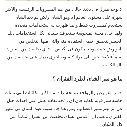
لا يوجد منزل فى بلادنا خالى من اهم المشروبات الرئيسية والاكثر
شهرة على مستوى العالم الا وهو الشاى ولكن لم يعد الشاى
يستحدم كمشروب فقط وانما ظهرت له استخدامات متعددة
ولهذا فان مجلة الفلحوسة ستعرفك سيدتى بكل استخدامات ذلك
العنصر لتحقيق اقصى استفادة منه والتى منها التخلص من
القوارض حيث يوجد مكون فى أكياس الشاي تخلصك من الفئران
تماماً فلا تحتاجين الى مواد كيماوية اخرى تعمل على تخليصك من
تلك الكائنات
ما هو سر الشاى لطرد الفئران ؟
تعتبر القوارض والزواحف والحشرات من اكثر الكائنات التى تمتلك
حاسة شم قوية للغاية فان اى رائحة نفاذة تعمل على احداث خلل
فى اتزانهم وتثير اعصابهم ومن هنا جاء سبب قوة الشاى فى تنفير
الفئران بمعنى ان أكياس الشاي تخلصك من الفئران تماماً من
كل المكان