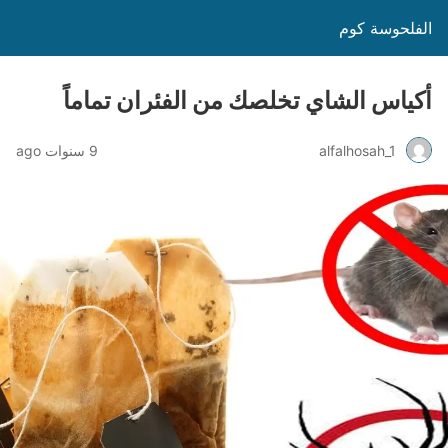
الفلحوسة كوم
أكياس الشاي تخلصك من الفئران تماماً
alfalhosah_1
9 سنوات ago