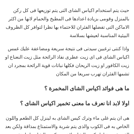
حيث يتم استخدام اكياس الشاى التى يتم توزيعها فى كل ركن
بالمنزل وقومى بزيادة اعدادها فى المطبخ والحمام لانها من اكثر
الاماكن التى تفضلها الفئران للاحتماء بها نظرا لتوافر كل الظروف
البيئية المناسبة لعيشها بسلاسة
واذا كنتى ترغبين سيدتى فى نتيجة سريعة ومضاعفة عليك غمس
اكياس الشاى فى اى زيت عطرى نفاذ الرائحة مثل زيت النعناع او
زيت الكافور او زيت الريحان فكلها نباتات قوية الرائحة بمجرد ان
تشمها الفئران تهرب سريعا من المكان
ما هى فوائد اكياس الشاى المخمرة ؟
اولا لابد انا نعرف ما معنى تخمير اكياس الشاى ؟
هى ان يتم غلى ماء وترك كيس الشاى به لينزل كل الطعم واللون
الخاص به فى الكوب والذى يتم شربة والاستمتاع بمذاقة ولكن بعد