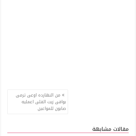
تصفّح
من النهارده اوعى ترمى
المقالات
بواقى زيت القلى اعمليه
صابون للمواعين
مقالات مشابهة