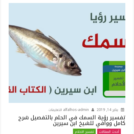
على
يناير 14, 2019
alfalhos-admin
التعليقات
تفسير
تفسير رؤية السمك في الحلم بالتفصيل شرح
كامل ووافي للشيخ ابن سيرين
رؤية
السمك
أحدث المقالات
تفسير الاحلام