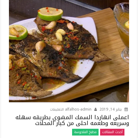
الحلم
بالتفصيل
شرح
كامل
ووافي
للشيخ
ابن
سيرين
مغلقة
على
يناير 14, 2019
alfalhos-admin
التعليقات
اعملى
اعملى انهاردا السمك المشوي بطريقه سهله
وسريعه وطعمه احلى من كبار المحلات
انهاردا
السمك
أحدث المقالات
مطبخ الفلحوسة
المشوي