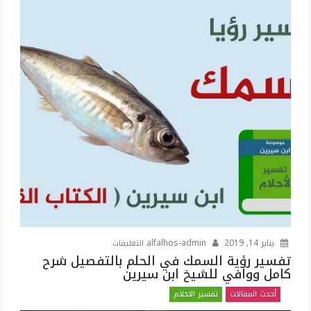
على
يناير 14, 2019
alfalhos-admin
التعليقات
تفسير
تفسير رؤية السمك في الحلم بالتفصيل شرح
كامل ووافي للشيخ ابن سيرين
رؤية
السمك
أحدث المقالات
تفسير الاحلام
في