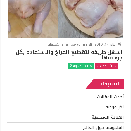
على
يناير 14, 2019
alfalhos-admin
التعليقات
اسهل
اسهل طريقه لتقطيع الفراخ والاستفاده بكل
جزء منها
طريقه
لتقطيع
أحدث المقالات
مطبخ الفلحوسة
الفراخ
والاستفاده
التصنيفات
بكل
جزء
منها
أحدث المقالات
مغلقة
اخر موضه
العناية الشخصية
الفلحوسة حول العالم