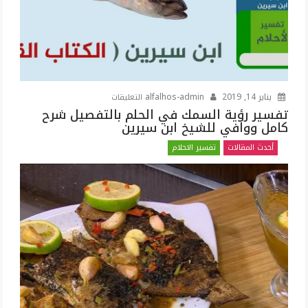
على
يناير 14, 2019
alfalhos-admin
التعليقات
تفسير
تفسير رؤية السمك في الحلم بالتفصيل شرح
كامل ووافي للشيخ ابن سيرين
رؤية
السمك
أحدث المقالات
تفسير الاحلام
في
الحلم
بالتفصيل
شرح
كامل
ووافي
للشيخ
ابن
سيرين
مغلقة