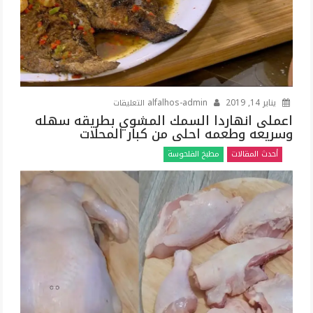
على
يناير 14, 2019
alfalhos-admin
التعليقات
اعملى
اعملى انهاردا السمك المشوي بطريقه سهله
وسريعه وطعمه احلى من كبار المحلات
انهاردا
السمك
أحدث المقالات
مطبخ الفلحوسة
المشوي
بطريقه
سهله
وسريعه
وطعمه
احلى
من
كبار
المحلات
مغلقة