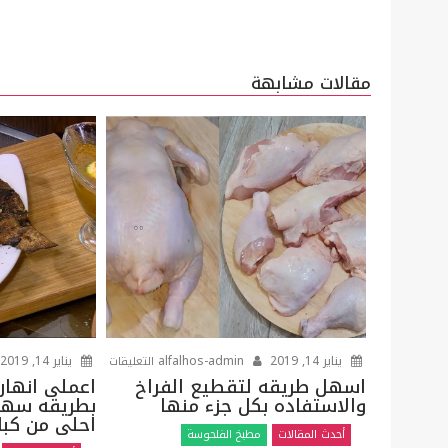
تصفّح
المقالات
مقالات مشابهة
على
يناير 14, 2019
alfalhos-admin
يناير 14, 2019
التعليقات
اسهل
اسهل طريقه لتقطيع الفراخ
اعملى انهار
والاستفاده بكل جزء منها
بطريقه سهل
طريقه
احلى من كبار
لتقطيع
أحدث المقالات
مطبخ الفلحوسة
الفراخ