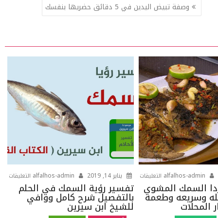
وصفة تبيض اليدين في 5 دقائق حضريها بنفسك
على
على
alfalhos-admin
يناير 14, 2019
alfalhos-admin
التعليقات
التعليقات
اعملى
تفسي
دا السمك المشوي
تفسير رؤية السمك في الحلم
ه وسريعه وطعمه
بالتفصيل شرح كامل ووافي
انهاردا
رؤية
 المحلات
للشيخ ابن سيرين
السمك
الس
المشوي
في