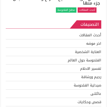
جزء منها
طريقه
لتقطيع
أحدث المقالات
مطبخ الفلحوسة
الفراخ
والاستفاده
التصنيفات
بكل
جزء
منها
أحدث المقالات
مغلقة
اخر موضه
العناية الشخصية
الفلحوسة حول العالم
تفسير الاحلام
رجيم ورشاقة
صيدلية الفلحوسة
عائلتى
قصص وحكايات