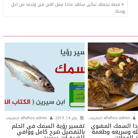
قصة تجعلك تبكى شاهد ماذا فعل الابن فى ولدته من اجل
زوجتة
على
على
alfalhos-admin
يناير 14, 2019
alfalhos-admin
التعليقات
التعليقات
اعملى
تفسي
دا السمك المشوي
تفسير رؤية السمك في الحلم
ه وسريعه وطعمه
بالتفصيل شرح كامل ووافي
انهاردا
رؤية
 المحلات
للشيخ ابن سيرين
السمك
الس