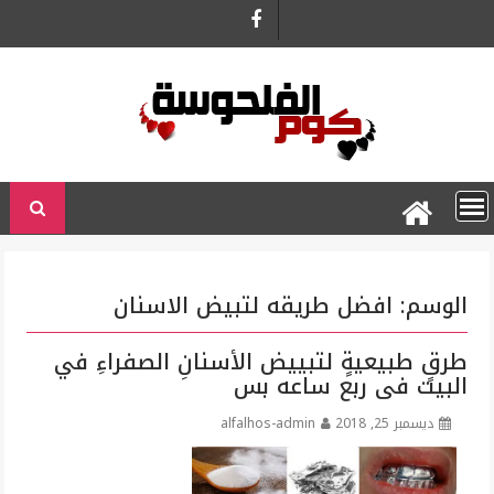
Ski
t
conten
الوسم:
افضل طريقه لتبيض الاسنان
طرقٍ طبيعيةٍ لتبييض الأسنانِ الصفراءِ في
البيت فى ربع ساعه بس
ديسمبر 25, 2018
alfalhos-admin