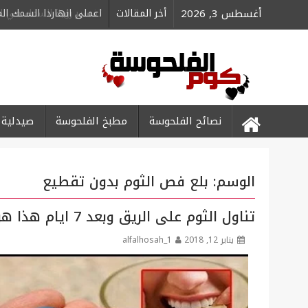
Ski
أغسطس 3, 2026
أخر المقالات
اعملى انهاردا السمك ا
t
conten
نصائح الفلحوسة
مطبخ الفلحوسة
صيدلية 
الوسم:
بلع فص الثوم بدون تقطيع
تناول الثوم على الريق وبعد 7 ايام هذا هو مايحدث لجسمك
يناير 12, 2018
alfalhosah_1