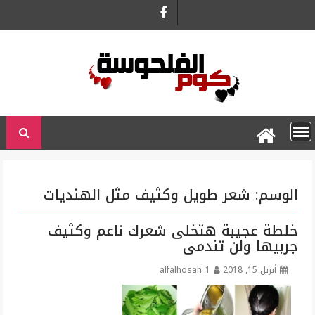
Ski
t
conten
الوسم:
شعر طويل وكثيف مثل الهنديات
خلطة عجيبة هتخلى شعرك ناعم وكثيف
جربيها ولن تندمى
أبريل 15, 2018
alfalhosah_1