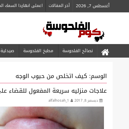
Ski
أغسطس 7, 2026
أخر المقالات
اعملى انهاردا السمك ا
t
conten
نصائح الفلحوسة
مطبخ الفلحوسة
صيدلية 
الوسم:
كيف اتخلص من حبوب الوجه
علاجات منزليه سريعة المفعول للقضاء على 
ديسمبر 8, 2017
alfalhosah_1