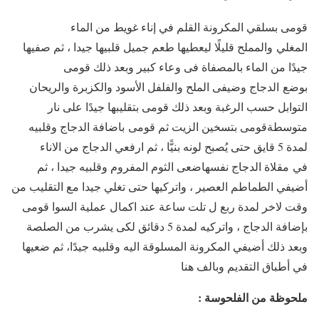
قومى بسلقي المكرونة القلم في إناء غويط من الماء
المغلي والمملح قليلًا ليعطيها طعم جميل قلبيها جيدا ، ثم صفيها
جيدًا من الماء بالمصفاة فى وعاء كبير وبعد ذلك قومى
بوضع الدجاج وضيفى الملح والفلفل الأسود والكزبرة والريحان
التوابل حسب الرغبة وبعد ذلك قومى بتقليبها جيدًا على نار
متوسطةقومى بتسخين الزيت ثم قومى باضافة الدجاج وقلبيه
لمدة 5 قايق حتى يُصبح لونه بنيًّا ، ثم ارفعي الدجاج من الاناء
في مقلاة الدجاج نفسهاضعى الثوم المفروم وقلبيه جيدا ، ثم
أضيفي الطماطم العصير ، واتركيها حتى تغلي جيدا مع التقليب من
وقت لاخر لمدة ربع ل تلت ساعة عند اكمال عملية السوا قومى
بإضافة الدجاج ، واتركيه لمدة 5 دقائق لكى يشرب من الصلصة
وبعد ذلك أضيفي المكرونة المسلوقة اليه وقلبيه جيدًا، ثم ضعيها
في أطباق التقديم وبالف هنا
ملحوظة من الفلحوسة :